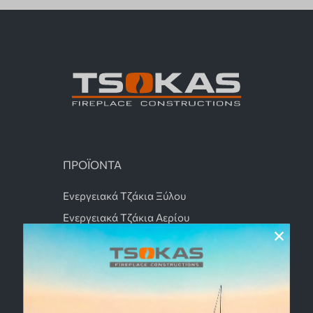
ΠΡΟΪΟΝΤΑ
Ενεργειακά Τζάκια Ξύλου
Ενεργειακά Τζάκια Αερίου
×
Τζάκια Εξωτερικού Χώρου
Τζάκια Βιοαιθανόλης
Αρχιτεκτονικά Τζάκια
Τζάκια Κασέτα