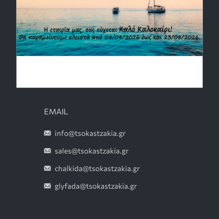
Ηλεκτρικά Τζάκια
Σόμπες Ξύλου
Θέρμανση Εξωτερικού Χώρου
Σόμπες Αερίου
Outdoor Kitchens
EMAIL
info@tsokastzakia.gr
sales@tsokastzakia.gr
chalkida@tsokastzakia.gr
glyfada@tsokastzakia.gr