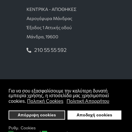
ΚΕΝΤΡΙΚΑ - ΑΠΟΘΗΚΕΣ
Αερογέφυρα Μάνδρας
Έξοδος 1 Αττικής οδού
Μάνδρα, 19600
210 55 55 592
Όροι χρήσης
Για να σου εξασφαλίσουμε την καλύτερη δυνατή
Πολιτική απορρήτου
εμπειρία χρήσης, η ιστοσελίδα μας χρησιμοποιεί
cookies.
Πολιτική Cookies
Πολιτική Απορρήτου
Πολιτική cookies
Απόρριψη cookies
Αποδοχή cookies
Copyright © 2026 tsokastzakia.gr Με την
επιφύλαξη κάθε δικαιώματος
Ρυθμ. Cookies
Κατασκευή Ιστοσελίδων
Design Solutions -