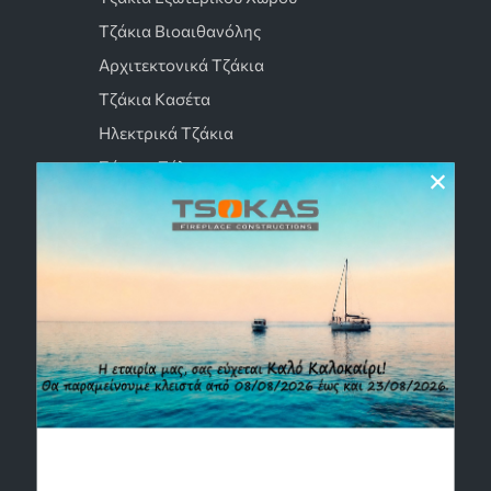
Τζάκια Βιοαιθανόλης
Αρχιτεκτονικά Τζάκια
Τζάκια Κασέτα
Ηλεκτρικά Τζάκια
Σόμπες Ξύλου
×
Θέρμανση Εξωτερικού Χώρου
Σόμπες Αερίου
Outdoor Kitchens
EMAIL
info@tsokastzakia.gr
sales@tsokastzakia.gr
chalkida@tsokastzakia.gr