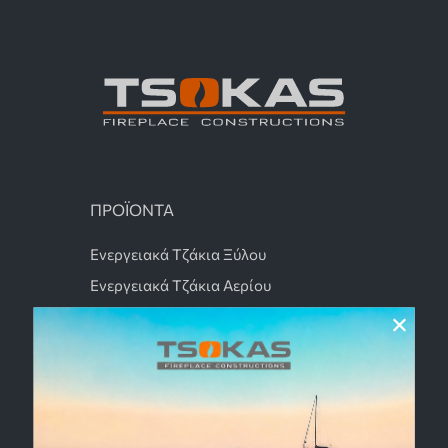
ΠΡΟΪΟΝΤΑ
Ενεργειακά Τζάκια Ξύλου
Ενεργειακά Τζάκια Αερίου
×
Τζάκια Εξωτερικού Χώρου
Τζάκια Βιοαιθανόλης
Αρχιτεκτονικά Τζάκια
Τζάκια Κασέτα
Ηλεκτρικά Τζάκια