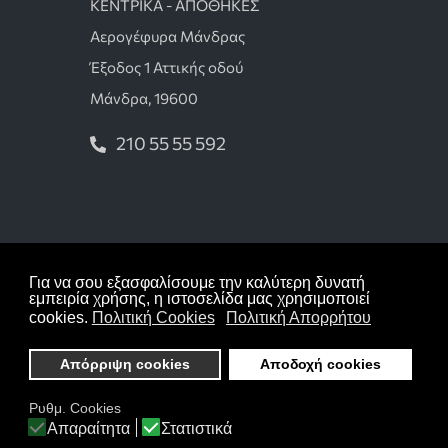
ΚΕΝΤΡΙΚΑ - ΑΠΟΘΗΚΕΣ
Αερογέφυρα Μάνδρας
Έξοδος 1 Αττικής οδού
Μάνδρα, 19600
210 55 55 592
Όροι χρήσης
Για να σου εξασφαλίσουμε την καλύτερη δυνατή
Πολιτική απορρήτου
εμπειρία χρήσης, η ιστοσελίδα μας χρησιμοποιεί
cookies.
Πολιτική Cookies
Πολιτική Απορρήτου
Πολιτική cookies
Απόρριψη cookies
Αποδοχή cookies
Copyright © 2026 tsokastzakia.gr Με την
επιφύλαξη κάθε δικαιώματος
Ρυθμ. Cookies
Κατασκευή Ιστοσελίδων
Design Solutions -
Απαραίτητα
Στατιστικά
Powered by
kapaweb