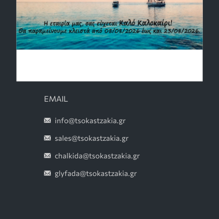
Σόμπες Ξύλου
Θέρμανση Εξωτερικού Χώρου
Σόμπες Αερίου
Outdoor Kitchens
EMAIL
info@tsokastzakia.gr
sales@tsokastzakia.gr
chalkida@tsokastzakia.gr
glyfada@tsokastzakia.gr