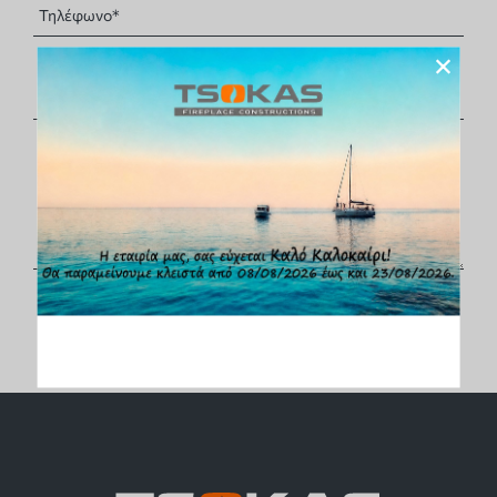
×
Υποβολή Φόρμας