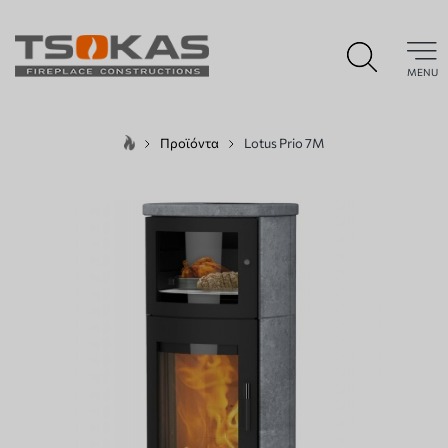
MENU
Προϊόντα
Lotus Prio 7M