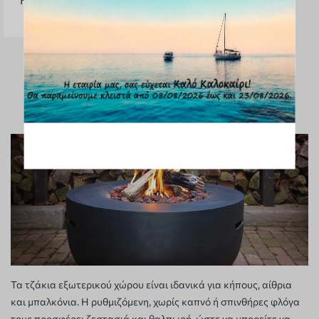
Groove
01.
02.
03.
04.
05.
Τα τζάκια εξωτερικού χώρου είναι ιδανικά για κήπους, αίθρια
και μπαλκόνια. Η ρυθμιζόμενη, χωρίς καπνό ή σπινθήρες φλόγα
τους προσφέρει ζεστασιά και θαλπωρή, ώστε να μπορείτε να