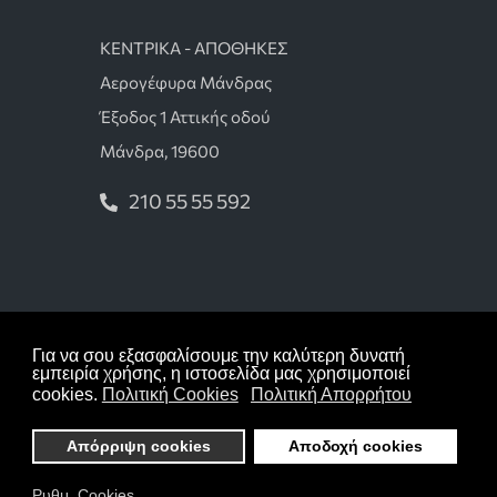
ΚΕΝΤΡΙΚΑ - ΑΠΟΘΗΚΕΣ
Αερογέφυρα Μάνδρας
Έξοδος 1 Αττικής οδού
Μάνδρα, 19600
210 55 55 592
Όροι χρήσης
Για να σου εξασφαλίσουμε την καλύτερη δυνατή
Πολιτική απορρήτου
εμπειρία χρήσης, η ιστοσελίδα μας χρησιμοποιεί
cookies.
Πολιτική Cookies
Πολιτική Απορρήτου
Πολιτική cookies
Απόρριψη cookies
Αποδοχή cookies
Copyright © 2026 tsokastzakia.gr Με την
επιφύλαξη κάθε δικαιώματος
Ρυθμ. Cookies