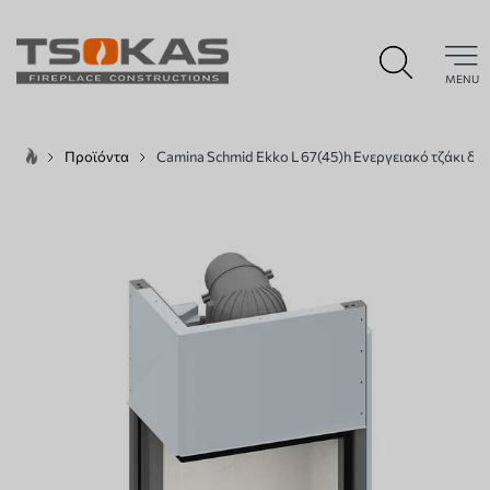
MENU
Προϊόντα
Camina Schmid Ekko L 67(45)h Ενεργειακό τζάκι δ