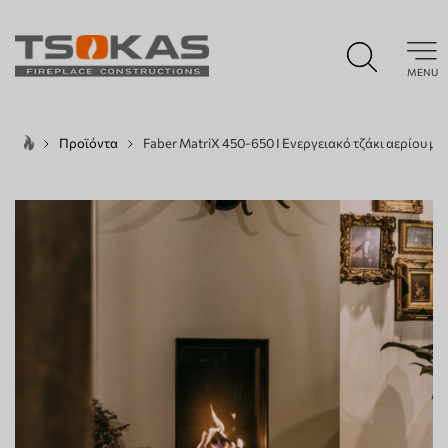
MENU
Προϊόντα
Faber MatriX 450-650 I Ενεργειακό τζάκι αερίου μί