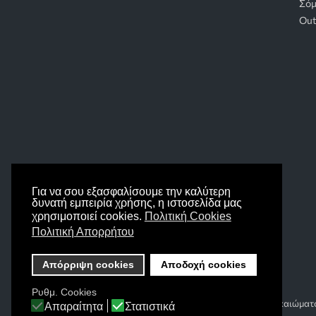
Σόμ
Out
Για να σου εξασφαλίσουμε την καλύτερη
δυνατή εμπειρία χρήσης, η ιστοσελίδα μας
χρησιμοποιεί cookies.
Πολιτική Cookies
Πολιτική Απορρήτου
Απόρριψη cookies
Αποδοχή cookies
Ρυθμ. Cookies
Copyright © 2026 tsokastzakia.gr Με την επιφύλαξη κάθε δικαιώμα
Απαραίτητα
Στατιστικά