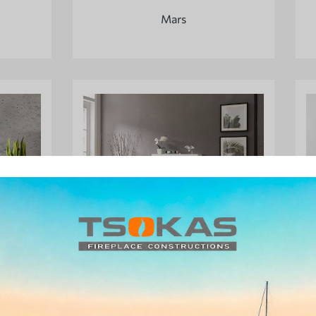
Mars
Richen 3D Achileas Wall