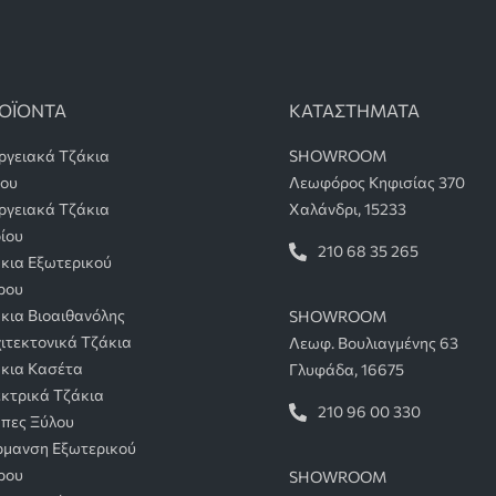
ΟΪΟΝΤΑ
ΚΑΤΑΣΤΗΜΑΤΑ
ργειακά Τζάκια
SHOWROOM
λου
Λεωφόρος Κηφισίας 370
ργειακά Τζάκια
Χαλάνδρι, 15233
ίου
210 68 35 265
κια Εξωτερικού
ρου
κια Βιοαιθανόλης
SHOWROOM
ιτεκτονικά Τζάκια
Λεωφ. Βουλιαγμένης 63
κια Κασέτα
Γλυφάδα, 16675
κτρικά Τζάκια
210 96 00 330
πες Ξύλου
μανση Εξωτερικού
ρου
SHOWROOM