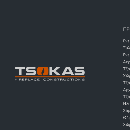
ΠΡ
Ενε
Ξύ
Ενε
Αερ
Τζά
Χώ
Τζά
Αρχ
Τζά
Ηλε
Σόμ
Θέρ
Χώ