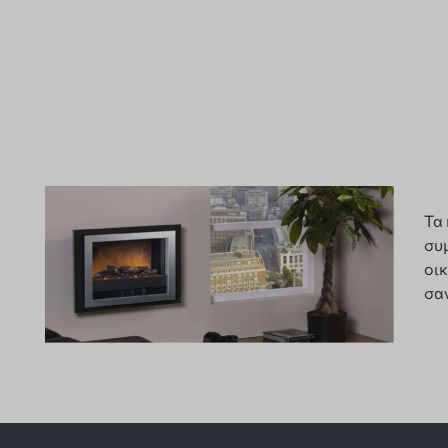
Τα 
συμ
οι
σα