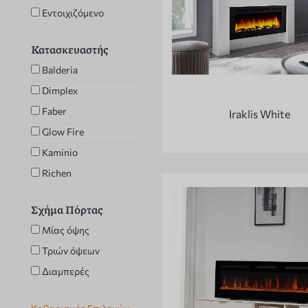
Εντοιχιζόμενο
Κατασκευαστής
Balderia
Dimplex
Faber
Iraklis White
Glow Fire
Kaminio
Richen
Σχήμα Πόρτας
Μίας όψης
Τριών όψεων
Διαμπερές