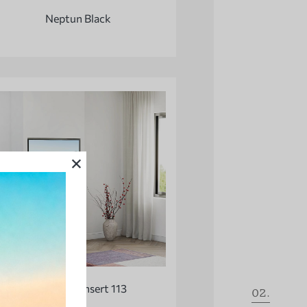
Neptun Black
×
01.
Richen 3D Insert 113
02.