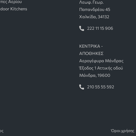
πες Αερίου
Λεωφ. Γεωρ.
door Kitchens
Παπανδρέου 45
Χαλκίδα, 34132
222 11 15 906
ΚΕΝΤΡΙΚΑ -
ΑΠΟΘΗΚΕΣ
Αερογέφυρα Μάνδρας
Έξοδος 1 Αττικής οδού
Μάνδρα, 19600
210 55 55 592
τος
Όροι χρήσης