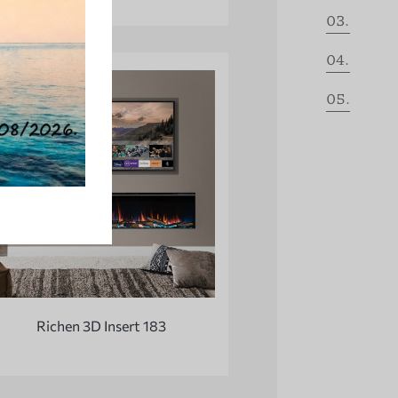
03.
04.
05.
Richen 3D Insert 183