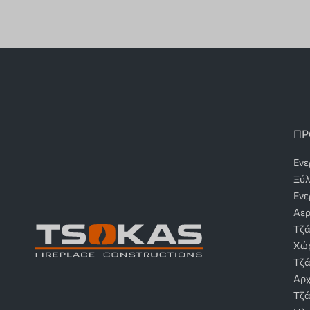
ΠΡ
Ενε
Ξύ
Ενε
Αερ
Τζά
Χώ
Τζά
Αρχ
Τζά