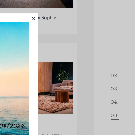
×
Stadler Form Sophie
01.
02.
03.
04.
05.