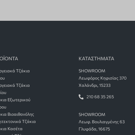
ΟΪΟΝΤΑ
ΚΑΤΑΣΤΗΜΑΤΑ
ργειακά Τζάκια
SHOWROOM
λου
Λεωφόρος Κηφισίας 370
ργειακά Τζάκια
Χαλάνδρι, 15233
ίου
210 68 35 265
κια Εξωτερικού
ρου
κια Βιοαιθανόλης
SHOWROOM
ιτεκτονικά Τζάκια
Λεωφ. Βουλιαγμένης 63
κια Κασέτα
Γλυφάδα, 16675