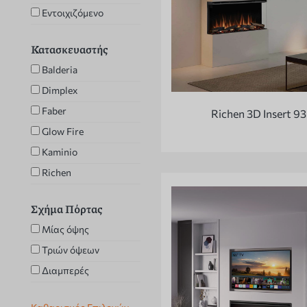
Εντοιχιζόμενο
Κατασκευαστής
Balderia
Dimplex
Faber
Richen 3D Insert 93
Glow Fire
Kaminio
Richen
Σχήμα Πόρτας
Μίας όψης
Τριών όψεων
Διαμπερές