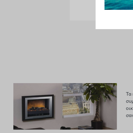
Τα 
συμ
οι
σα