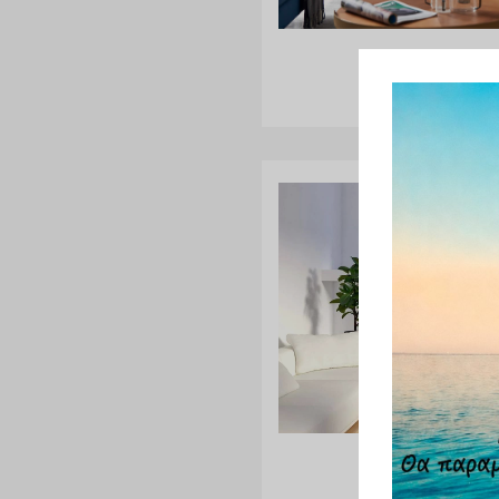
Richen Life 60
Uranus