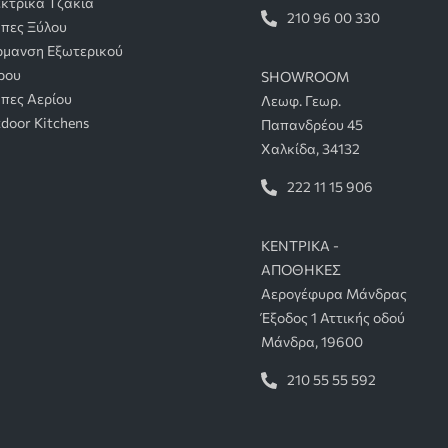
κτρικά Τζάκια
210 96 00 330
πες Ξύλου
μανση Εξωτερικού
ρου
SHOWROOM
πες Αερίου
Λεωφ. Γεωρ.
door Kitchens
Παπανδρέου 45
Χαλκίδα, 34132
222 11 15 906
ΚΕΝΤΡΙΚΑ -
ΑΠΟΘΗΚΕΣ
Αερογέφυρα Μάνδρας
Έξοδος 1 Αττικής οδού
Μάνδρα, 19600
210 55 55 592