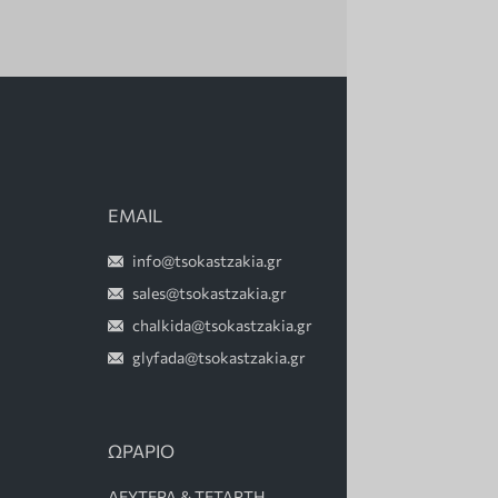
EMAIL
info@tsokastzakia.gr
sales@tsokastzakia.gr
chalkida@tsokastzakia.gr
glyfada@tsokastzakia.gr
ΩΡΑΡΙΟ
ΔΕΥΤΕΡΑ & ΤΕΤΑΡΤΗ